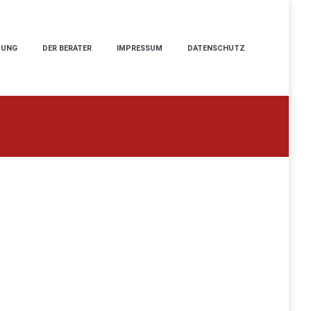
TUNG
DER BERATER
IMPRESSUM
DATENSCHUTZ
TUNG
DER BERATER
IMPRESSUM
DATENSCHUTZ